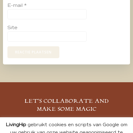
E-mail
*
Site
LET’S COLLABORATE AND
MAKE SOME MAGIC
MELD JE AAN
LivingHip
gebruikt cookies en scripts van Google om
uw gebruik van onze website geanonimiseerd te