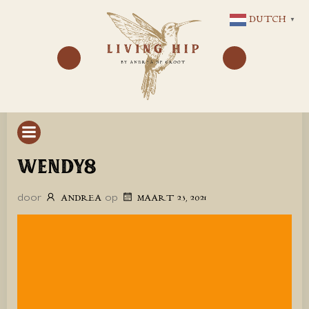
GA
DUTCH
▼
NAAR
DE
INHOUD
WENDY8
door
op
ANDREA
MAART 23, 2021