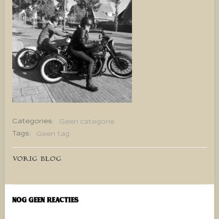
Categories:
Geen categorie
Tags:
Geen tag
Bericht
VORIG BLOG
navigatie
Nog geen reacties