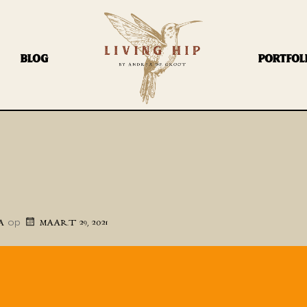
BLOG
PORTFOL
op
A
MAART 29, 2021