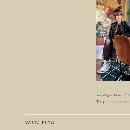
Categories:
Ge
Tags:
Geen ta
Bericht
VORIG BLOG