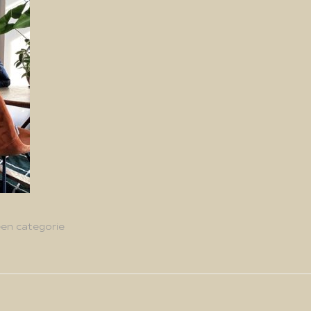
en categorie
g