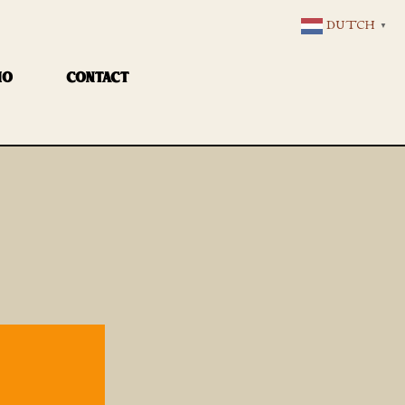
DUTCH
▼
IO
CONTACT