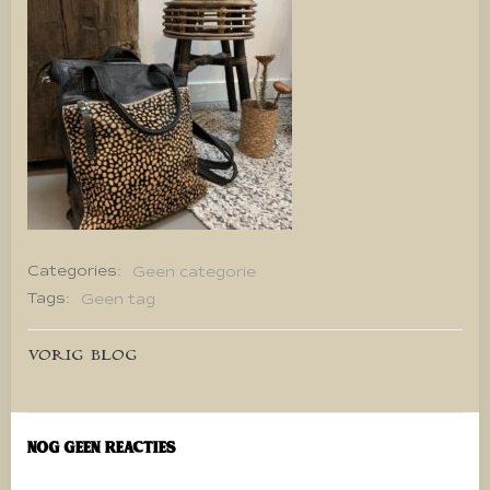
Categories:
Geen categorie
Tags:
Geen tag
Bericht
VORIG BLOG
navigatie
Nog geen reacties