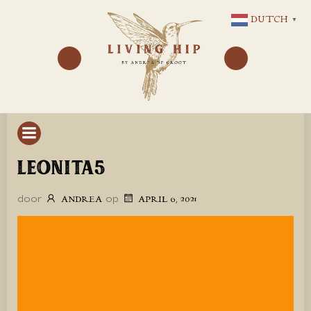
GA
DUTCH
▼
NAAR
DE
INHOUD
LEONITA5
door
op
ANDREA
APRIL 6, 2021