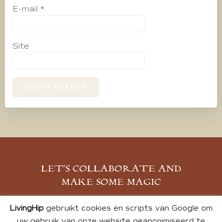
E-mail
*
Site
LET’S COLLABORATE AND
MAKE SOME MAGIC
MELD JE AAN
LivingHip
gebruikt cookies en scripts van Google om
uw gebruik van onze website geanonimiseerd te