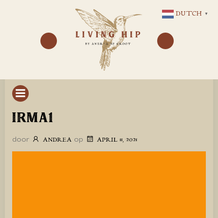
GA
DUTCH
▼
NAAR
DE
INHOUD
IRMA1
door
op
ANDREA
APRIL 11, 2021