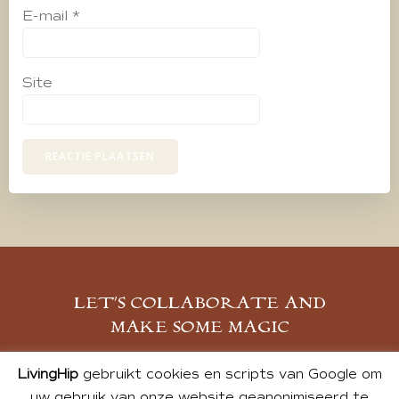
E-mail
*
Site
LET’S COLLABORATE AND
MAKE SOME MAGIC
MELD JE AAN
LivingHip
gebruikt cookies en scripts van Google om
uw gebruik van onze website geanonimiseerd te