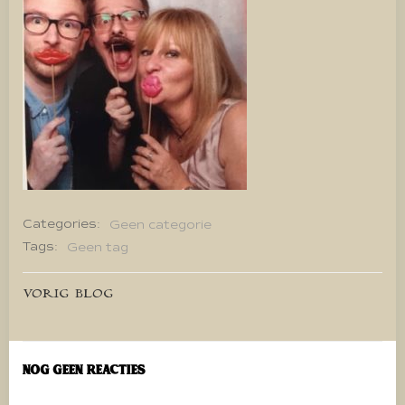
Categories:
Geen categorie
Tags:
Geen tag
Bericht
VORIG BLOG
navigatie
Nog geen reacties