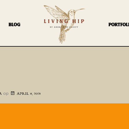
BLOG
PORTFOL
op
A
APRIL 11, 2021