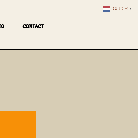
DUTCH
▼
IO
CONTACT