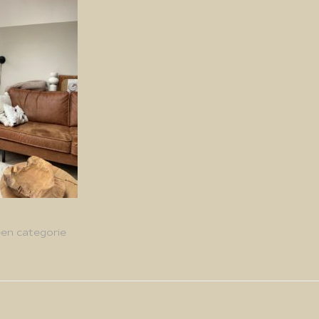
en categorie
g