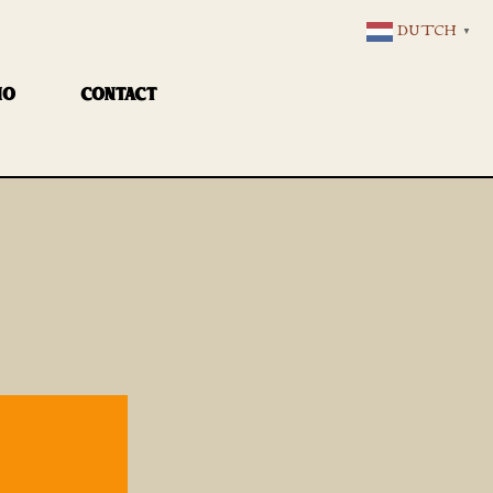
DUTCH
▼
IO
CONTACT