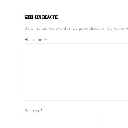
Geef een reactie
Je e-mailadres wordt niet gepubliceerd.
Vereiste 
Reactie
*
Naam
*