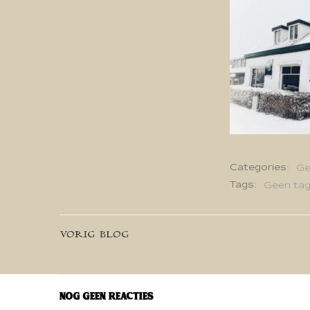
Categories:
Ge
Tags:
Geen ta
Bericht
VORIG BLOG
navigatie
Nog geen reacties