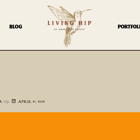
BLOG
PORTFOL
op
A
APRIL 19, 2021