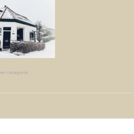
en categorie
g