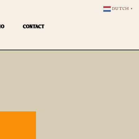
DUTCH
▼
IO
CONTACT