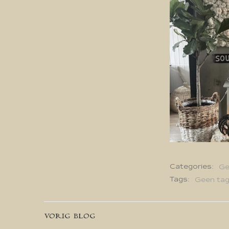
Categories:
Ge
Tags:
Geen ta
Bericht
VORIG BLOG