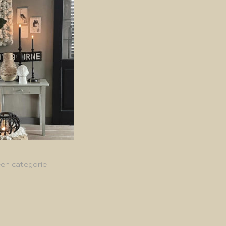
en categorie
g