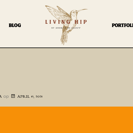
BLOG
PORTFOL
op
A
APRIL 19, 2021