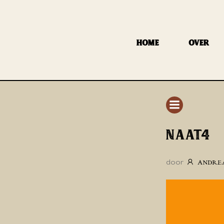
GA
NAAR
DE
HOME
OVER
INHOUD
NAAT4
door
ANDRE