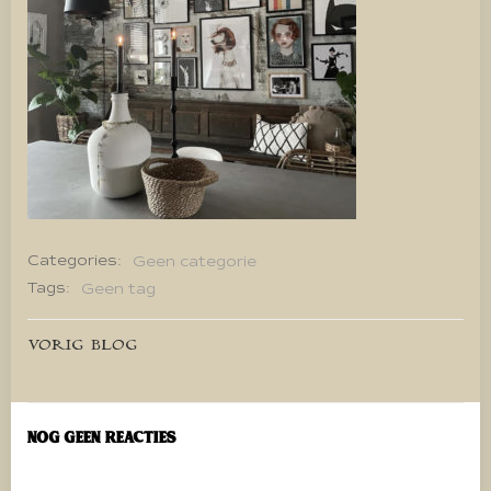
Categories:
Geen categorie
Tags:
Geen tag
Bericht
VORIG BLOG
navigatie
Nog geen reacties