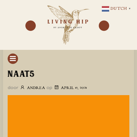
GA
DUTCH
▼
NAAR
DE
INHOUD
NAAT5
door
op
ANDREA
APRIL 19, 2021