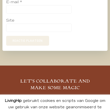
E-mail
*
Site
LET’S COLLABORATE AND
MAKE SOME MAGIC
MELD JE AAN
LivingHip
gebruikt cookies en scripts van Google om
uw gebruik van onze website geanonimiseerd te