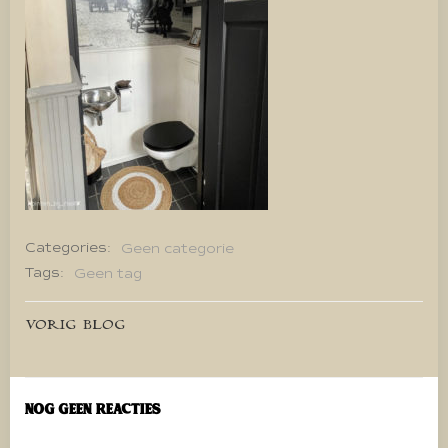
Categories:
Geen categorie
Tags:
Geen tag
Bericht
VORIG BLOG
navigatie
Nog geen reacties