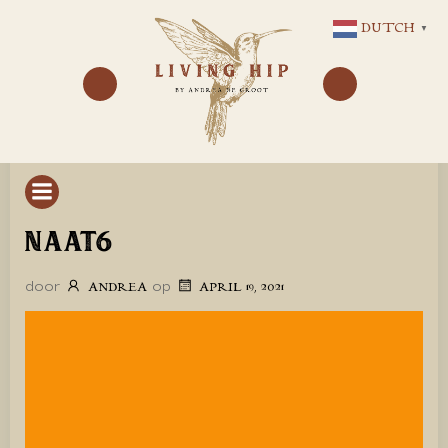
GA
DUTCH
▼
NAAR
DE
INHOUD
NAAT6
door
op
ANDREA
APRIL 19, 2021