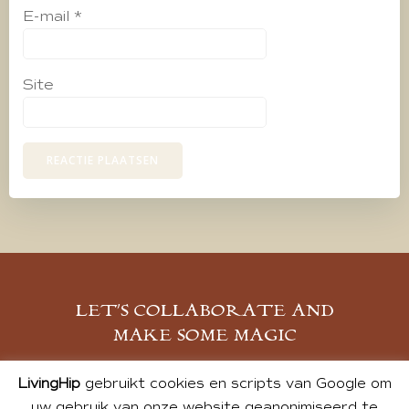
E-mail
*
Site
LET’S COLLABORATE AND
MAKE SOME MAGIC
MELD JE AAN
LivingHip
gebruikt cookies en scripts van Google om
uw gebruik van onze website geanonimiseerd te