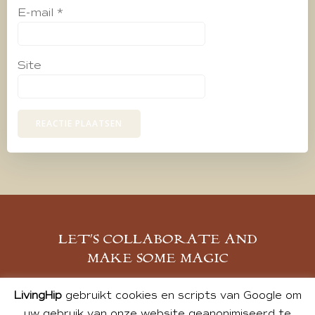
E-mail
*
Site
LET’S COLLABORATE AND
MAKE SOME MAGIC
MELD JE AAN
LivingHip
gebruikt cookies en scripts van Google om
uw gebruik van onze website geanonimiseerd te