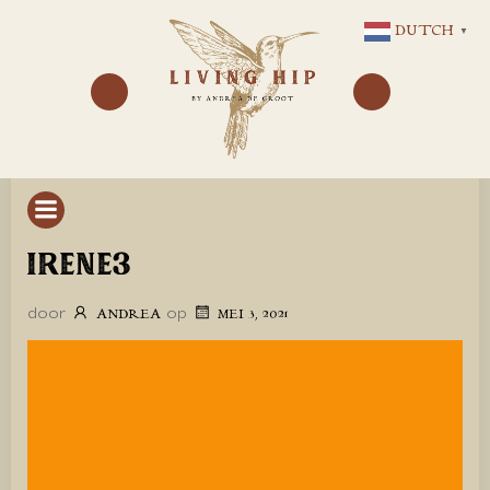
GA
DUTCH
▼
NAAR
DE
INHOUD
IRENE3
door
op
ANDREA
MEI 3, 2021