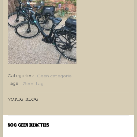
Categories:
Geen categorie
Tags:
Geen tag
Bericht
VORIG BLOG
navigatie
Nog geen reacties