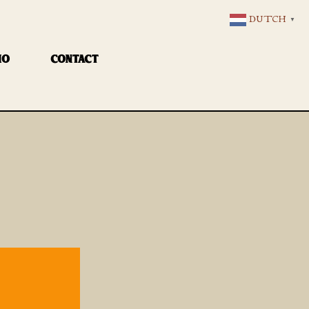
DUTCH
▼
IO
CONTACT