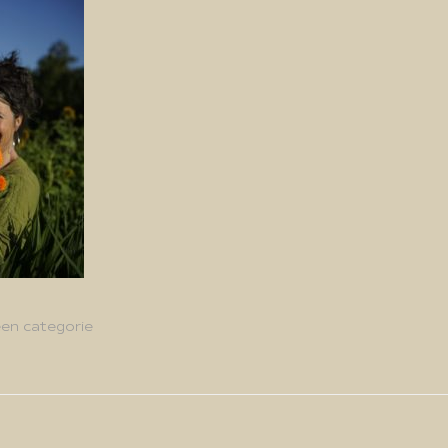
en categorie
g