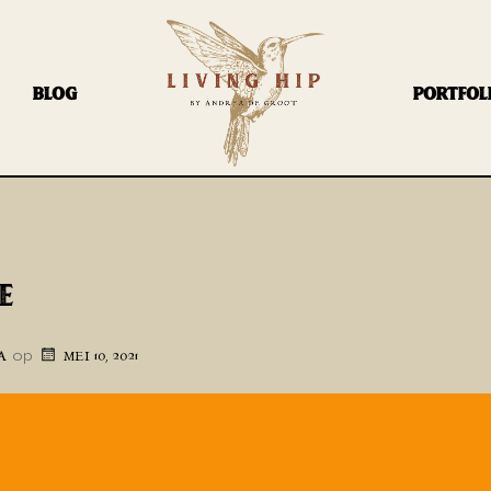
BLOG
PORTFOL
E
op
A
MEI 10, 2021