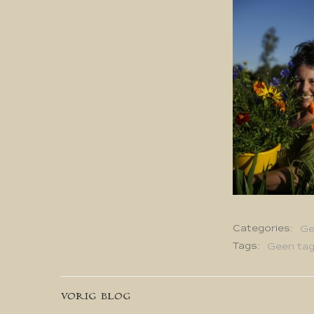
Categories:
Ge
Tags:
Geen ta
Bericht
VORIG BLOG