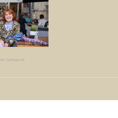
en categorie
g