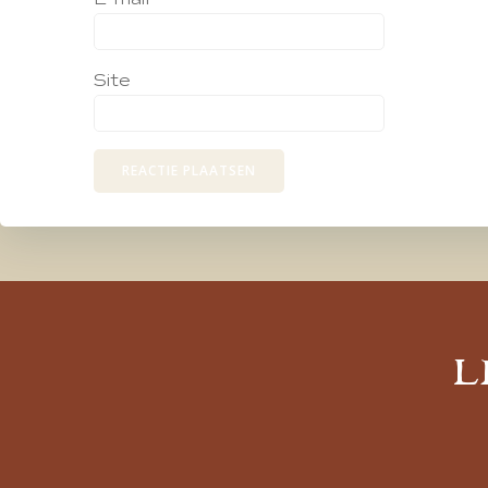
Site
L