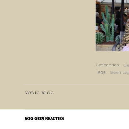
Categories:
Ge
Tags:
Geen ta
Bericht
VORIG BLOG
navigatie
Nog geen reacties