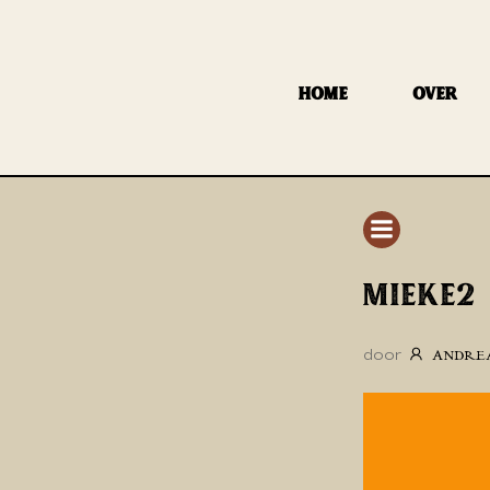
GA
NAAR
DE
HOME
OVER
INHOUD
MIEKE2
door
ANDRE