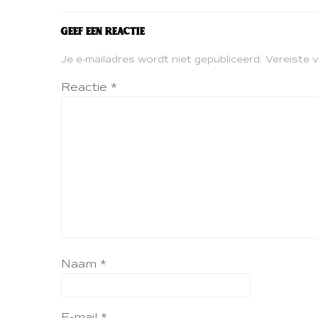
Geef een reactie
Je e-mailadres wordt niet gepubliceerd.
Vereiste 
Reactie
*
Naam
*
E-mail
*