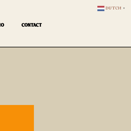
DUTCH
▼
IO
CONTACT