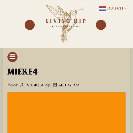
GA
DUTCH
▼
NAAR
DE
INHOUD
MIEKE4
door
op
ANDREA
MEI 24, 2021