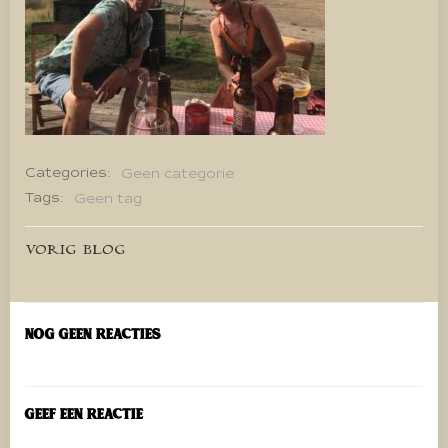
Categories:
Geen categorie
Tags:
Geen tag
Bericht
VORIG BLOG
navigatie
Nog geen reacties
Geef een reactie