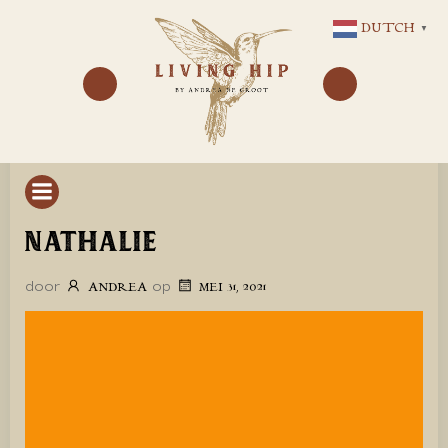
GA
DUTCH
▼
NAAR
DE
INHOUD
NATHALIE
door
op
ANDREA
MEI 31, 2021