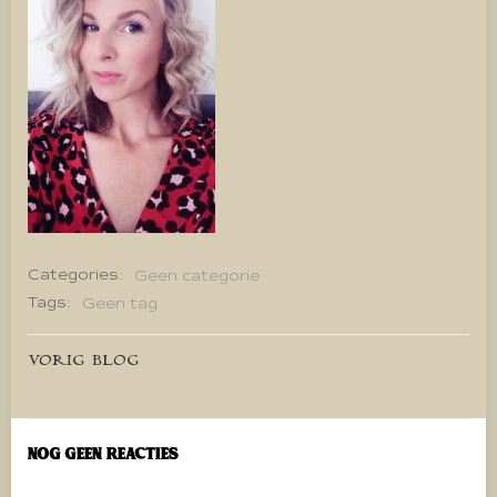
Categories:
Geen categorie
Tags:
Geen tag
Bericht
VORIG BLOG
navigatie
Nog geen reacties