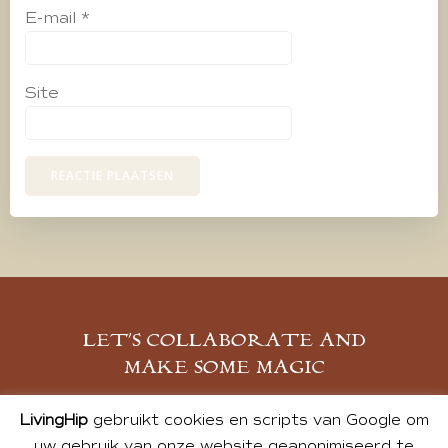
E-mail
*
Site
LET’S COLLABORATE AND
MAKE SOME MAGIC
MELD JE AAN
LivingHip
gebruikt cookies en scripts van Google om
uw gebruik van onze website geanonimiseerd te