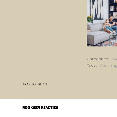
Categories:
Ge
Tags:
Geen ta
Bericht
VORIG BLOG
navigatie
Nog geen reacties