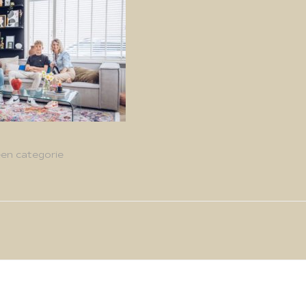
en categorie
g