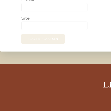
Site
L