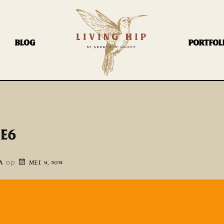
BLOG
PORTFOL
IE6
op
A
MEI 31, 2021