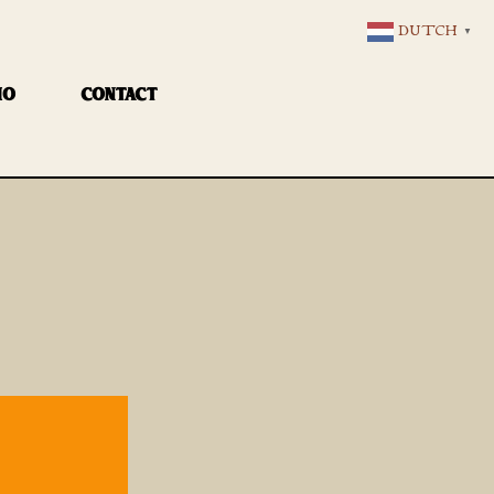
DUTCH
▼
IO
CONTACT