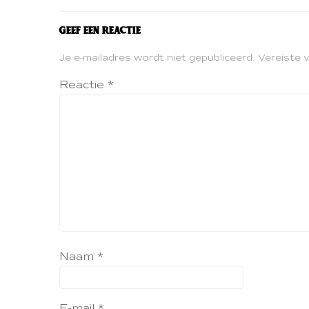
Geef een reactie
Je e-mailadres wordt niet gepubliceerd.
Vereiste 
Reactie
*
Naam
*
E-mail
*