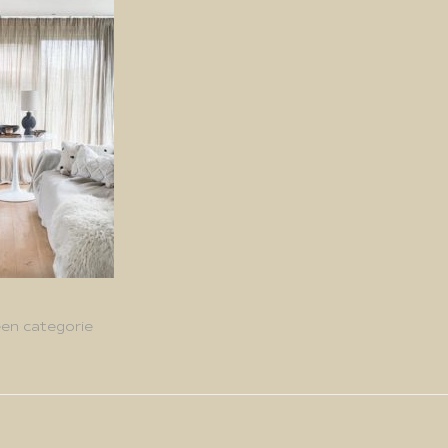
en categorie
g