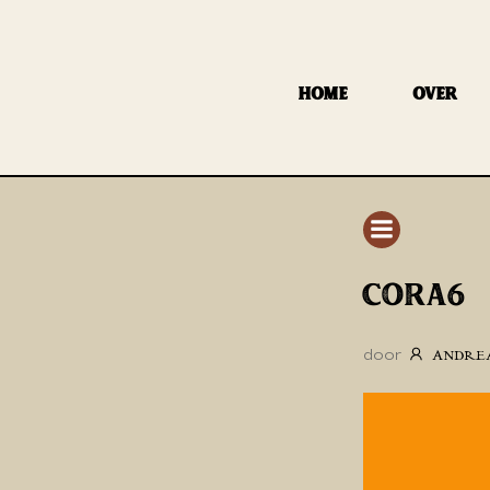
GA
NAAR
DE
HOME
OVER
INHOUD
CORA6
door
ANDRE