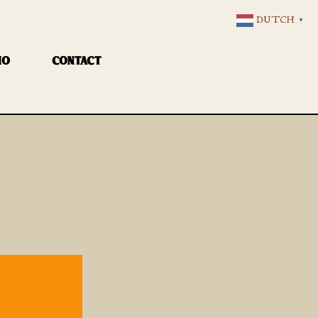
DUTCH
▼
IO
CONTACT