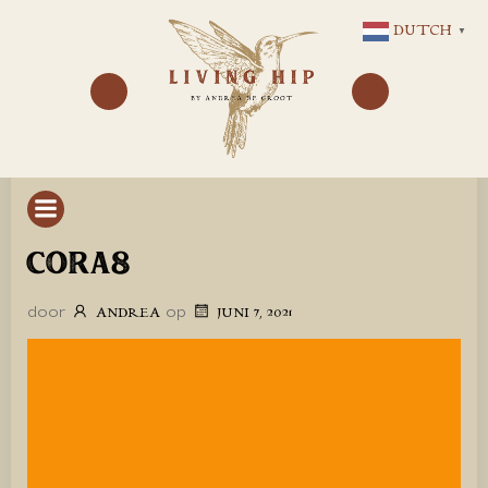
GA
DUTCH
▼
NAAR
DE
INHOUD
CORA8
door
op
ANDREA
JUNI 7, 2021