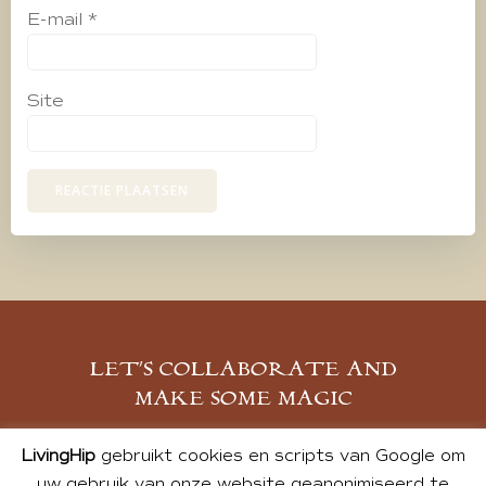
E-mail
*
Site
LET’S COLLABORATE AND
MAKE SOME MAGIC
MELD JE AAN
LivingHip
gebruikt cookies en scripts van Google om
uw gebruik van onze website geanonimiseerd te