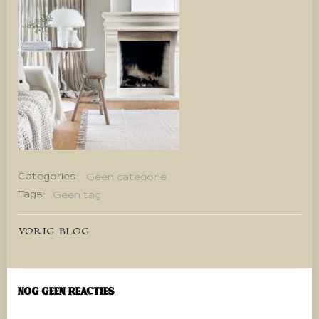
Categories:
Geen categorie
Tags:
Geen tag
Bericht
VORIG BLOG
navigatie
Nog geen reacties