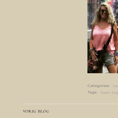
Categories:
Ge
Tags:
Geen ta
Bericht
VORIG BLOG