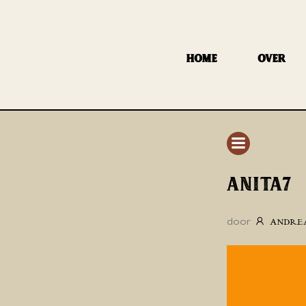
GA
NAAR
DE
HOME
OVER
INHOUD
ANITA7
door
ANDRE