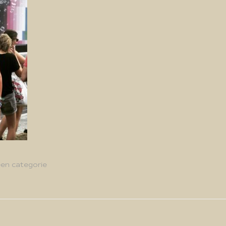
en categorie
g