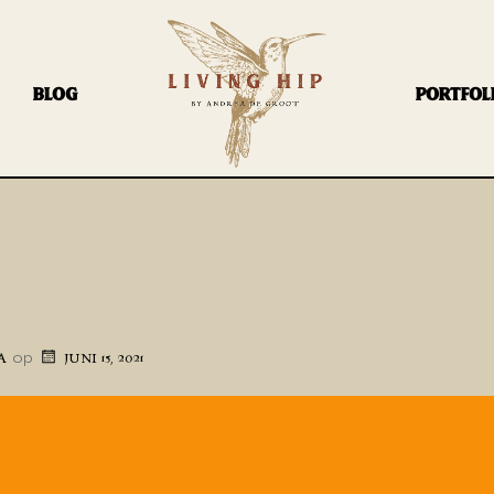
BLOG
PORTFOL
op
A
JUNI 15, 2021