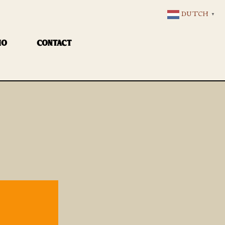
DUTCH
▼
IO
CONTACT