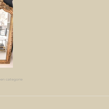
en categorie
g