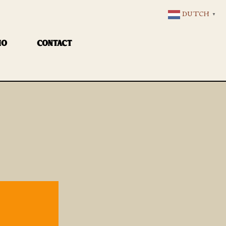
DUTCH
▼
IO
CONTACT