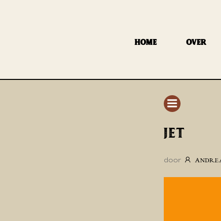
GA
NAAR
DE
HOME
OVER
INHOUD
JET
door
ANDRE