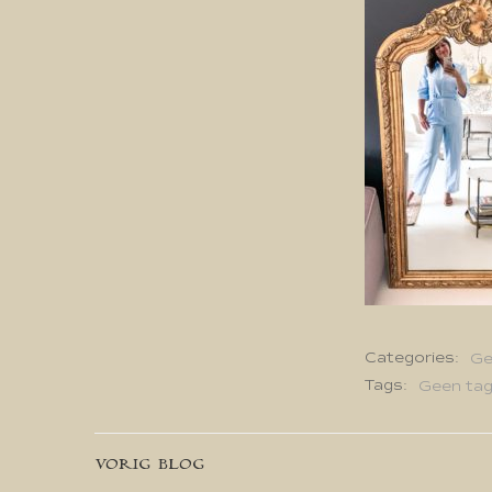
Categories:
Ge
Tags:
Geen ta
Bericht
VORIG BLOG