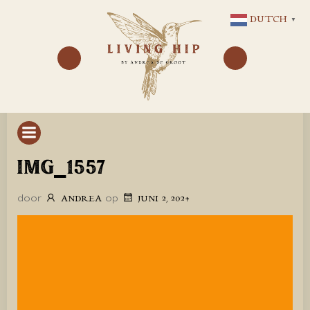
GA
DUTCH
▼
NAAR
DE
INHOUD
IMG_1557
door
op
ANDREA
JUNI 2, 2024