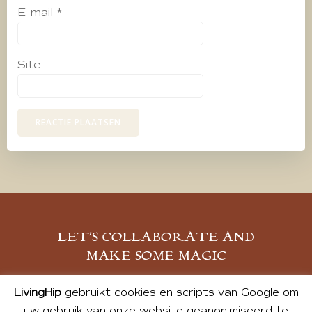
E-mail
*
Site
LET’S COLLABORATE AND
MAKE SOME MAGIC
MELD JE AAN
LivingHip
gebruikt cookies en scripts van Google om
uw gebruik van onze website geanonimiseerd te