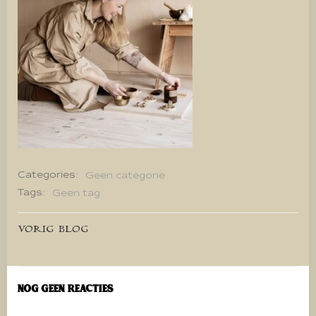
Categories:
Geen categorie
Tags:
Geen tag
Bericht
VORIG BLOG
navigatie
Nog geen reacties