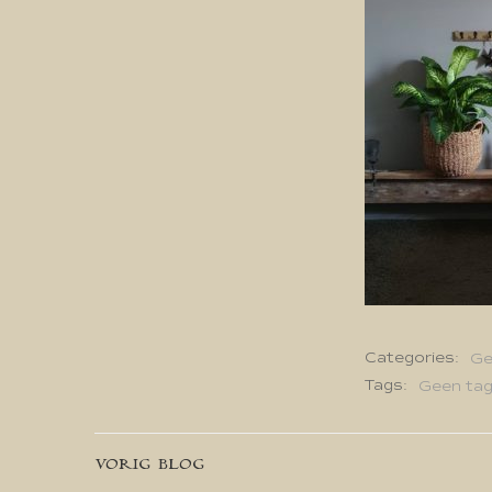
Categories:
Ge
Tags:
Geen ta
Bericht
VORIG BLOG