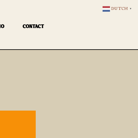
DUTCH
▼
IO
CONTACT