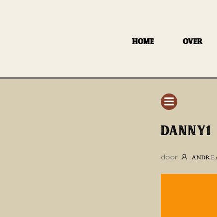
GA
NAAR
DE
HOME
OVER
INHOUD
DANNY1
door
ANDRE