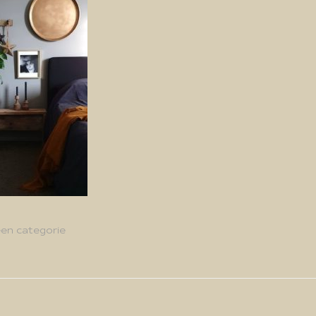
en categorie
g