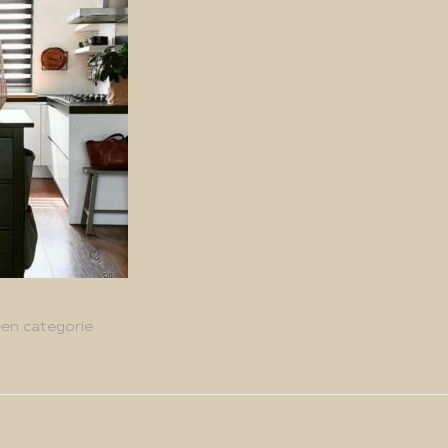
en categorie
g