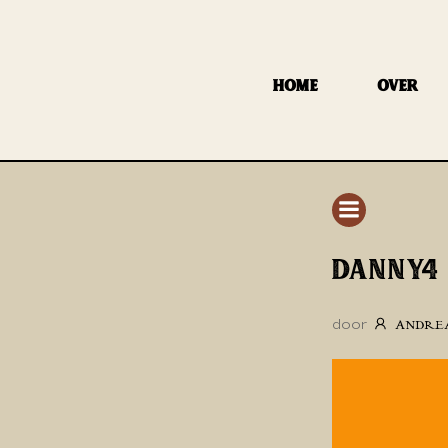
GA
NAAR
DE
HOME
OVER
INHOUD
DANNY4
door
ANDRE