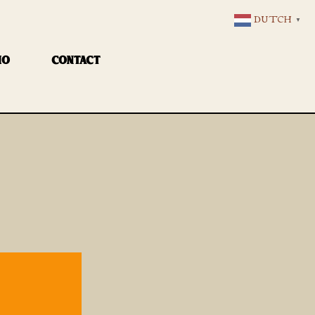
DUTCH
▼
IO
CONTACT