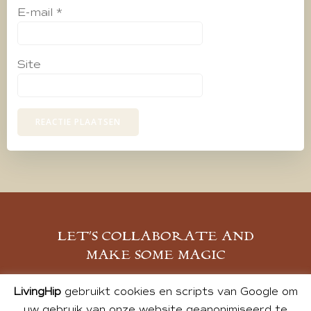
E-mail
*
Site
LET’S COLLABORATE AND
MAKE SOME MAGIC
MELD JE AAN
LivingHip
gebruikt cookies en scripts van Google om
uw gebruik van onze website geanonimiseerd te