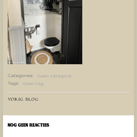
Categories:
Geen categorie
Tags:
Geen tag
Bericht
VORIG BLOG
navigatie
Nog geen reacties