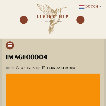
GA
DUTCH
▼
NAAR
DE
INHOUD
IMAGE00004
door
op
ANDREA
FEBRUARI 25, 2021