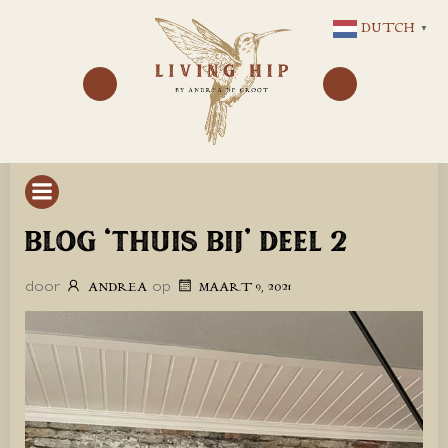
GA
DUTCH
▼
NAAR
DE
INHOUD
BLOG ‘THUIS BIJ’ DEEL 2
door
op
ANDREA
MAART 9, 2021