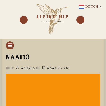
GA
DUTCH
▼
NAAR
DE
INHOUD
NAAT13
door
op
ANDREA
MAART 2, 2021