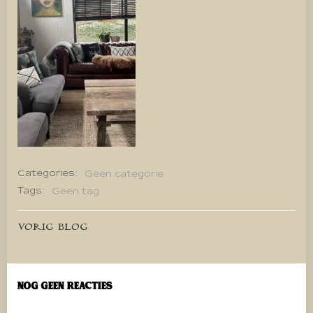
Categories:
Geen categorie
Tags:
Geen tag
Bericht
VORIG BLOG
navigatie
Nog geen reacties