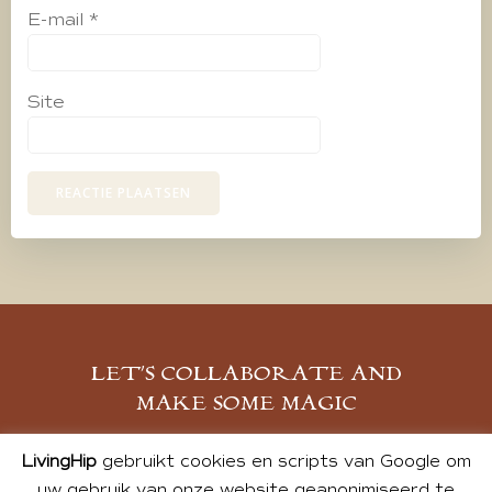
E-mail
*
Site
LET’S COLLABORATE AND
MAKE SOME MAGIC
MELD JE AAN
LivingHip
gebruikt cookies en scripts van Google om
uw gebruik van onze website geanonimiseerd te