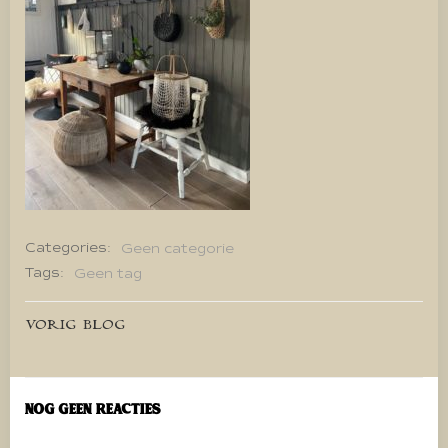
Categories:
Geen categorie
Tags:
Geen tag
Bericht
VORIG BLOG
navigatie
Nog geen reacties