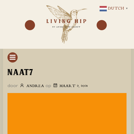
GA
DUTCH
▼
NAAR
DE
INHOUD
NAAT7
door
op
ANDREA
MAART 2, 2021