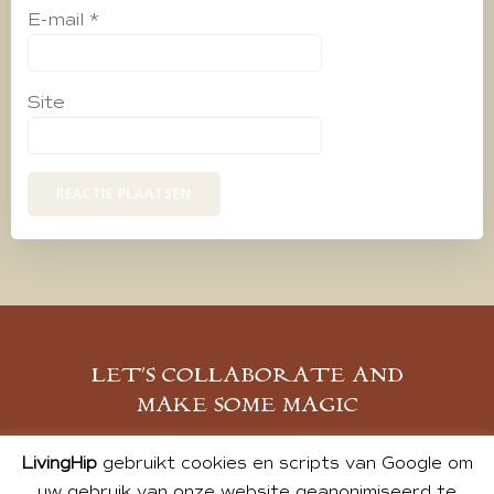
E-mail
*
Site
LET’S COLLABORATE AND
MAKE SOME MAGIC
MELD JE AAN
LivingHip
gebruikt cookies en scripts van Google om
uw gebruik van onze website geanonimiseerd te