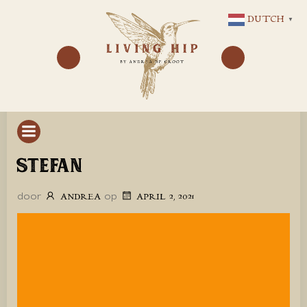
GA
DUTCH
▼
NAAR
DE
INHOUD
STEFAN
door
op
ANDREA
APRIL 2, 2021