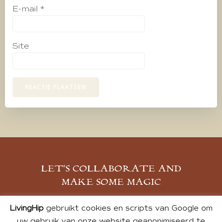
E-mail
*
Site
LET’S COLLABORATE AND
MAKE SOME MAGIC
MELD JE AAN
LivingHip
gebruikt cookies en scripts van Google om
uw gebruik van onze website geanonimiseerd te