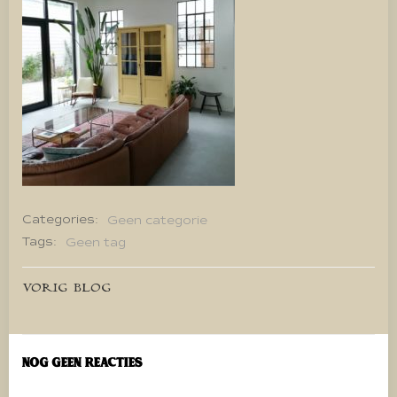
Categories:
Geen categorie
Tags:
Geen tag
Bericht
VORIG BLOG
navigatie
Nog geen reacties