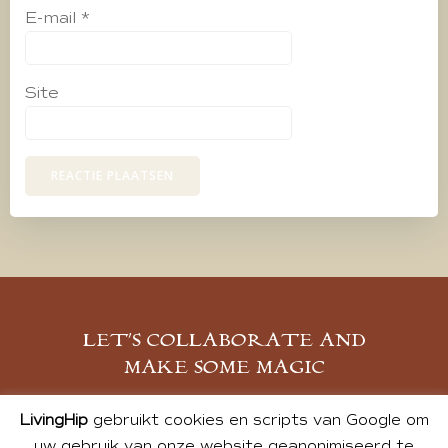
E-mail
*
Site
LET’S COLLABORATE AND
MAKE SOME MAGIC
MELD JE AAN
LivingHip
gebruikt cookies en scripts van Google om
uw gebruik van onze website geanonimiseerd te