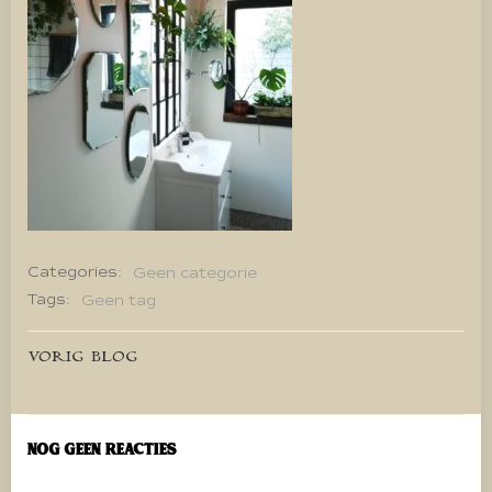
Categories:
Geen categorie
Tags:
Geen tag
Bericht
VORIG BLOG
navigatie
Nog geen reacties