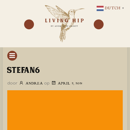
GA
DUTCH
▼
NAAR
DE
INHOUD
STEFAN6
door
op
ANDREA
APRIL 2, 2021