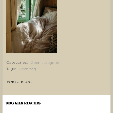
Categories:
Geen categorie
Tags:
Geen tag
Bericht
VORIG BLOG
navigatie
Nog geen reacties