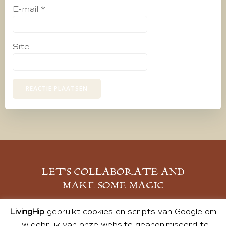
E-mail
*
Site
LET’S COLLABORATE AND
MAKE SOME MAGIC
MELD JE AAN
LivingHip
gebruikt cookies en scripts van Google om
uw gebruik van onze website geanonimiseerd te