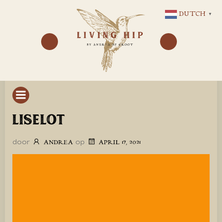
GA
DUTCH
▼
NAAR
DE
INHOUD
LISELOT
door
op
ANDREA
APRIL 17, 2021