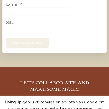
E-mail
*
Site
LET’S COLLABORATE AND
MAKE SOME MAGIC
MELD JE AAN
LivingHip
gebruikt cookies en scripts van Google om
uw gebruik van onze website geanonimiseerd te