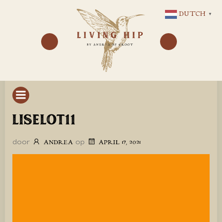
GA
DUTCH
▼
NAAR
DE
INHOUD
LISELOT11
door
op
ANDREA
APRIL 17, 2021