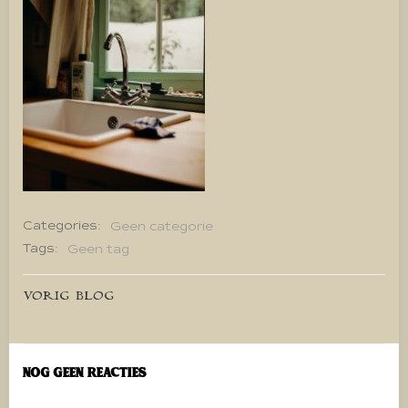
Categories:
Geen categorie
Tags:
Geen tag
Bericht
VORIG BLOG
navigatie
Nog geen reacties