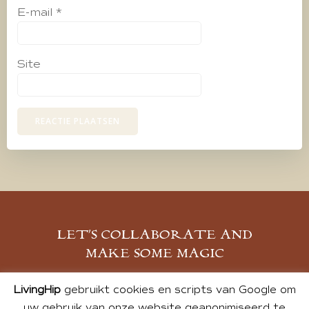
E-mail
*
Site
LET’S COLLABORATE AND
MAKE SOME MAGIC
MELD JE AAN
LivingHip
gebruikt cookies en scripts van Google om
uw gebruik van onze website geanonimiseerd te