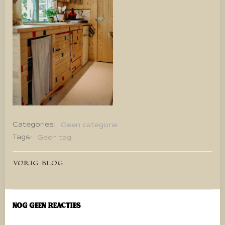
Categories:
Geen categorie
Tags:
Geen tag
Bericht
VORIG BLOG
navigatie
Nog geen reacties