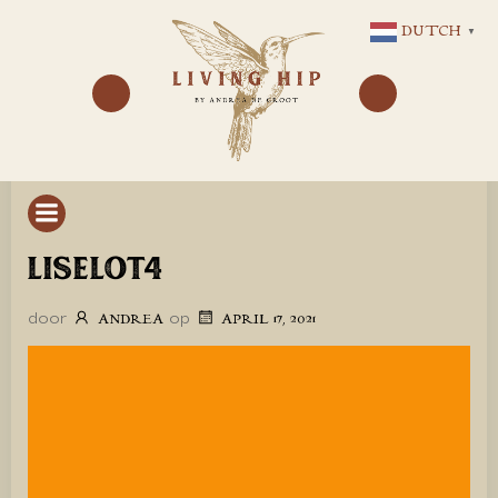
GA
DUTCH
▼
NAAR
DE
INHOUD
LISELOT4
door
op
ANDREA
APRIL 17, 2021