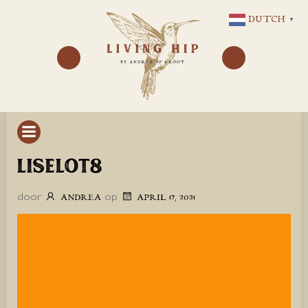
GA
DUTCH
▼
NAAR
DE
INHOUD
LISELOT8
door
op
ANDREA
APRIL 17, 2021