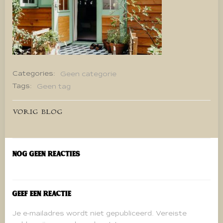
Categories:
Geen categorie
Tags:
Geen tag
Bericht
VORIG BLOG
navigatie
Nog geen reacties
Geef een reactie
Je e-mailadres wordt niet gepubliceerd.
Vereiste