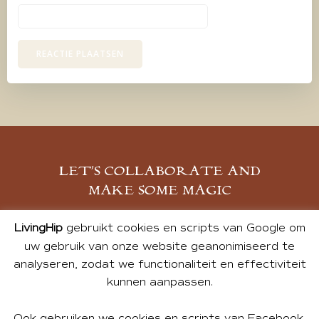
LET’S COLLABORATE AND
MAKE SOME MAGIC
MELD JE AAN
LivingHip
gebruikt cookies en scripts van Google om
uw gebruik van onze website geanonimiseerd te
analyseren, zodat we functionaliteit en effectiviteit
kunnen aanpassen.
Ook gebruiken we cookies en scripts van Facebook,