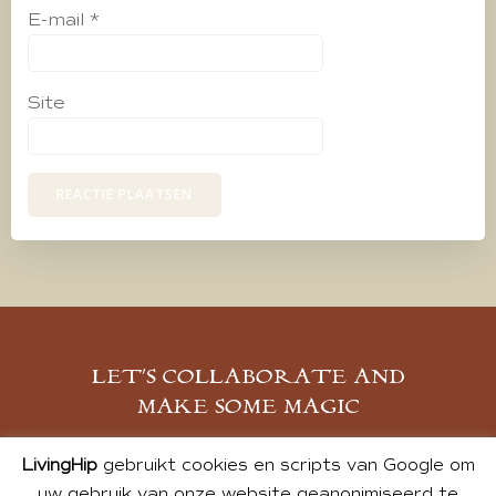
E-mail
*
Site
LET’S COLLABORATE AND
MAKE SOME MAGIC
MELD JE AAN
LivingHip
gebruikt cookies en scripts van Google om
uw gebruik van onze website geanonimiseerd te