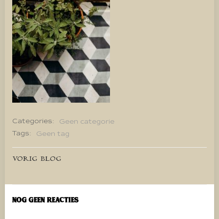
Categories:
Geen categorie
Tags:
Geen tag
Bericht
VORIG BLOG
navigatie
Nog geen reacties