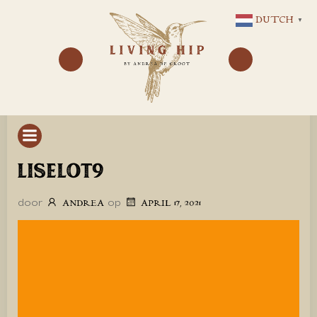
GA
DUTCH
▼
NAAR
DE
INHOUD
LISELOT9
door
op
ANDREA
APRIL 17, 2021