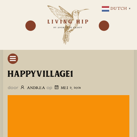
GA
DUTCH
▼
NAAR
DE
INHOUD
HAPPYVILLAGE1
door
op
ANDREA
MEI 2, 2021