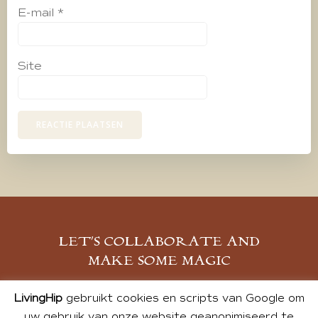
E-mail
*
Site
LET’S COLLABORATE AND
MAKE SOME MAGIC
MELD JE AAN
LivingHip
gebruikt cookies en scripts van Google om
uw gebruik van onze website geanonimiseerd te