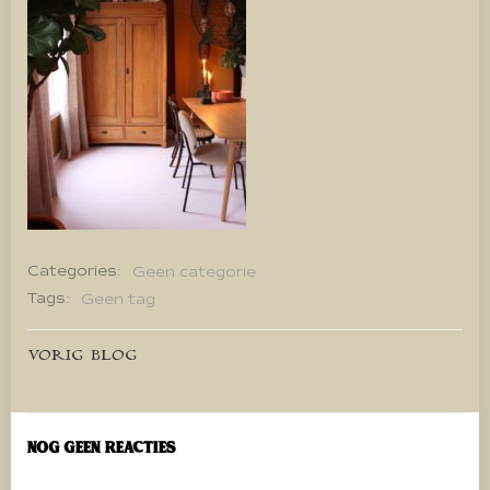
Categories:
Geen categorie
Tags:
Geen tag
Bericht
VORIG BLOG
navigatie
Nog geen reacties