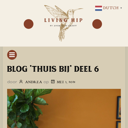
GA
DUTCH
▼
NAAR
DE
INHOUD
BLOG ’THUIS BIJ’ DEEL 6
door
op
ANDREA
MEI 3, 2021