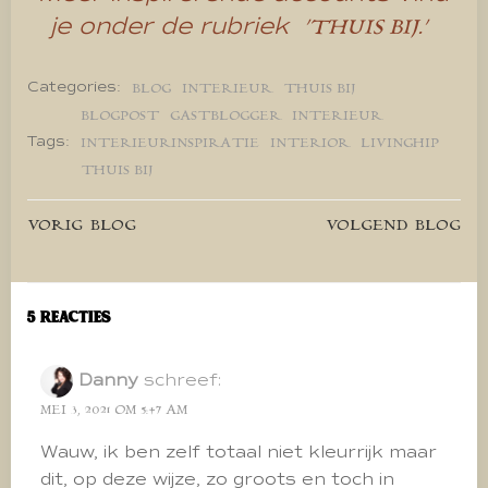
je onder de rubriek
‘THUIS BIJ.’
Categories:
BLOG
INTERIEUR
THUIS BIJ
BLOGPOST
GASTBLOGGER
INTERIEUR
Tags:
INTERIEURINSPIRATIE
INTERIOR
LIVINGHIP
THUIS BIJ
Bericht
Bericht
VORIG BLOG
VOLGEND BLOG
navigatie
navigatie
5 Reacties
Danny
schreef:
MEI 3, 2021 OM 5:47 AM
Wauw, ik ben zelf totaal niet kleurrijk maar
dit, op deze wijze, zo groots en toch in