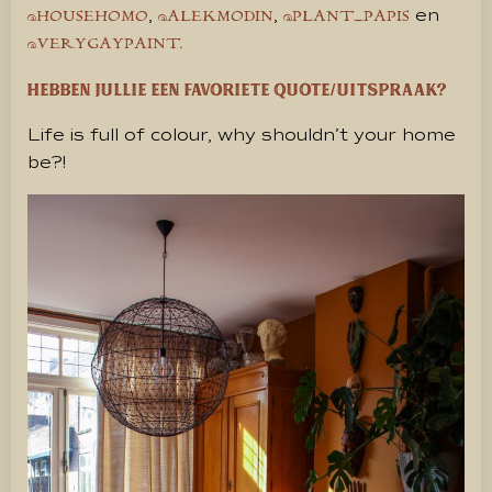
,
,
en
@HOUSEHOMO
@ALEKMODIN
@PLANT_PAPIS
@VERYGAYPAINT.
Hebben jullie een favoriete quote/uitspraak?
Life is full of colour, why shouldn’t your home
be?!