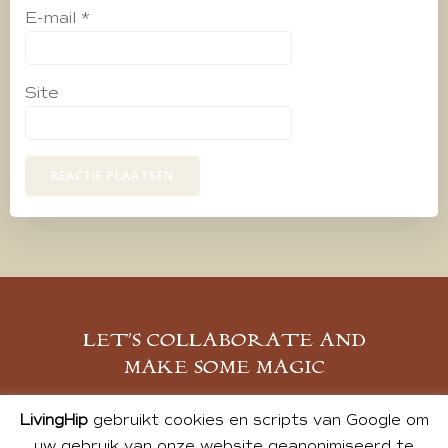
E-mail
*
Site
LET’S COLLABORATE AND
MAKE SOME MAGIC
MELD JE AAN
LivingHip
gebruikt cookies en scripts van Google om
uw gebruik van onze website geanonimiseerd te