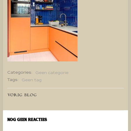
Categories:
Geen categorie
Tags:
Geen tag
Bericht
VORIG BLOG
navigatie
Nog geen reacties