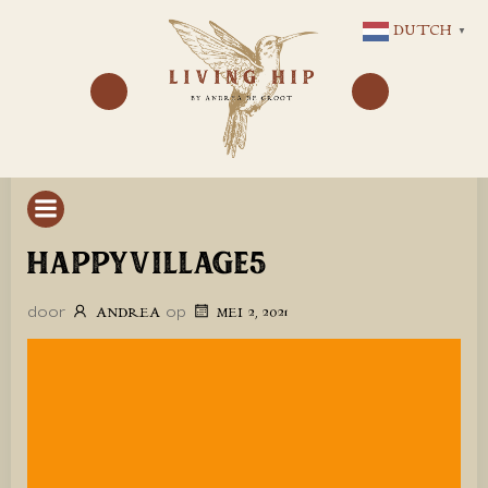
GA
DUTCH
▼
NAAR
DE
INHOUD
HAPPYVILLAGE5
door
op
ANDREA
MEI 2, 2021