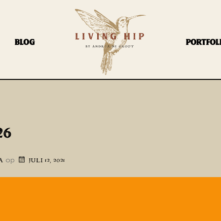
BLOG
PORTFOL
26
op
A
JULI 12, 2021