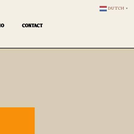
DUTCH
▼
IO
CONTACT