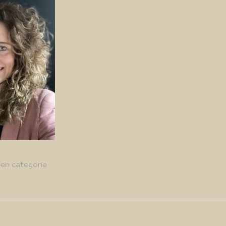
en categorie
g