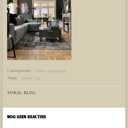
Categories:
Geen categorie
Tags:
Geen tag
Bericht
VORIG BLOG
navigatie
Nog geen reacties