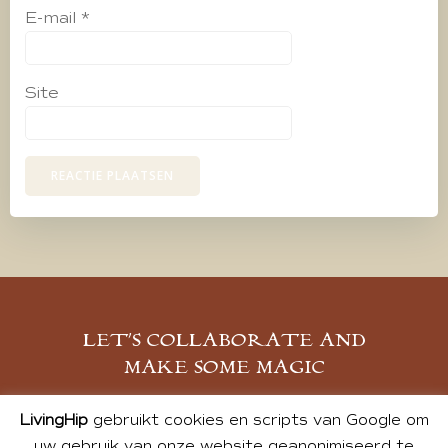
E-mail
*
Site
LET’S COLLABORATE AND
MAKE SOME MAGIC
MELD JE AAN
LivingHip
gebruikt cookies en scripts van Google om
uw gebruik van onze website geanonimiseerd te