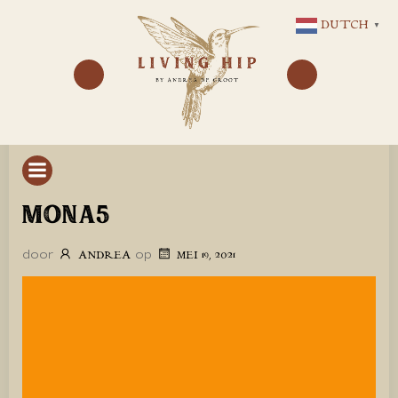
GA
DUTCH
▼
NAAR
DE
INHOUD
MONA5
door
op
ANDREA
MEI 19, 2021