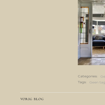
Categories:
Ge
Tags:
Geen ta
Bericht
VORIG BLOG