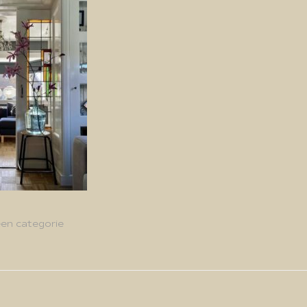
en categorie
g