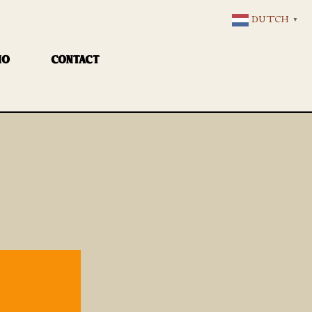
DUTCH
▼
IO
CONTACT