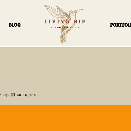
BLOG
PORTFOL
op
A
MEI 19, 2021