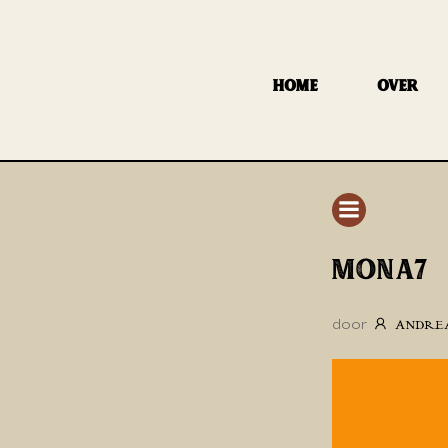
GA
NAAR
DE
HOME
OVER
INHOUD
MONA7
door
ANDRE