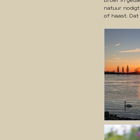
broer in geda
natuur nodigt
of haast. Dat 