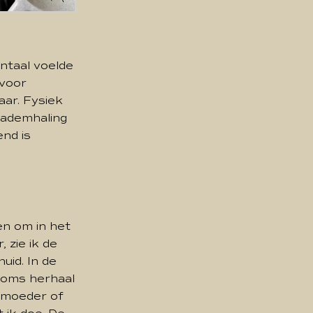
entaal voelde
 voor
aar. Fysiek
 ademhaling
end is
en om in het
 zie ik de
uid. In de
 Soms herhaal
n moeder of