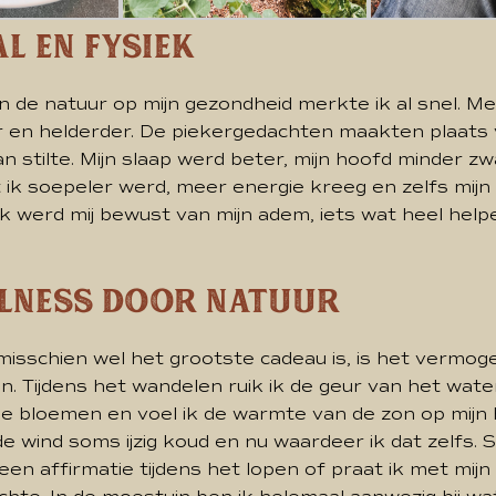
l en Fysiek
n de natuur op mijn gezondheid merkte ik al snel. M
er en helderder. De piekergedachten maakten plaats
stilte. Mijn slaap werd beter, mijn hoofd minder zw
 ik soepeler werd, meer energie kreeg en zelfs mijn
Ik werd mij bewust van mijn adem, iets wat heel help
lness door Natuur
misschien wel het grootste cadeau is, is het vermog
n. Tijdens het wandelen ruik ik de geur van het water,
e bloemen en voel ik de warmte van de zon op mijn h
de wind soms ijzig koud en nu waardeer ik dat zelfs.
een affirmatie tijdens het lopen of praat ik met mij