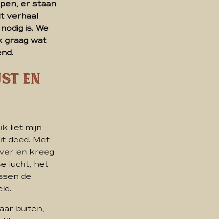
open, er staan
it verhaal
nodig is. We
k graag wat
end.
ust en
k liet mijn
it deed. Met
over en kreeg
e lucht, het
ussen de
ld.
aar buiten,