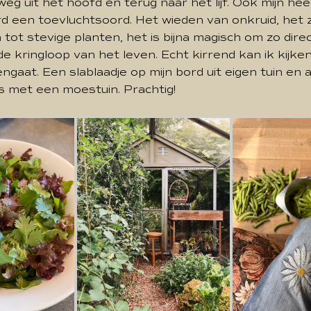
weg uit het hoofd en terug naar het lijf. Ook mijn heer
d een toevluchtsoord. Het wieden van onkruid, het 
n tot stevige planten, het is bijna magisch om zo dire
 kringloop van het leven. Echt kirrend kan ik kijke
ngaat. Een slablaadje op mijn bord uit eigen tuin en a
s met een moestuin. Prachtig!