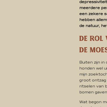
depressivitei
meerdere pers
een zekere sc
hebben allema
de natuur, he
De Rol
de Moe
Buiten zijn in
honden wel ui
mijn zoektoch
groot ontzag
ritselen van 
bomen gaven 
Wat begon met