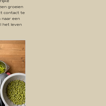
lijke
zien groeien
ct contact te
n naar een
l het leven