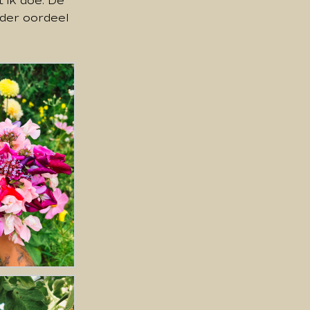
 ik doe. De
nder oordeel