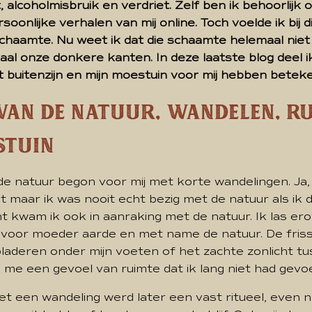
t, alcoholmisbruik en verdriet. Zelf ben ik behoorlijk 
oonlijke verhalen van mij online. Toch voelde ik bij d
haamte. Nu weet ik dat die schaamte helemaal niet 
al onze donkere kanten. In deze laatste blog deel i
t buitenzijn en mijn moestuin voor mij hebben betek
 van de Natuur, Wandelen, R
stuin
 de natuur begon voor mij met korte wandelingen. Ja, i
t maar ik was nooit echt bezig met de natuur als ik d
t kwam ik ook in aanraking met de natuur. Ik las er
 voor moeder aarde en met name de natuur. De friss
bladeren onder mijn voeten of het zachte zonlicht t
me een gevoel van ruimte dat ik lang niet had gevoe
 een wandeling werd later een vast ritueel, even n