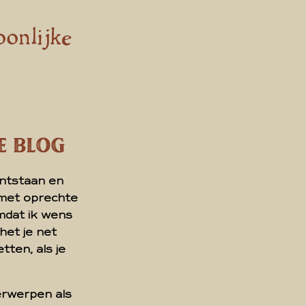
onlijke
te Blog
 ontstaan en
 met oprechte
omdat ik wens
 het je net
tten, als je
derwerpen als