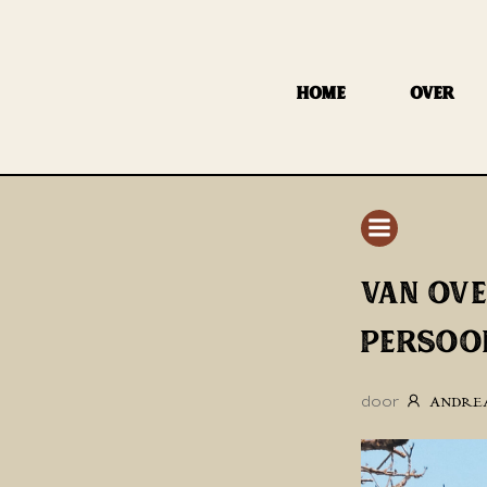
GA
NAAR
DE
HOME
OVER
INHOUD
VAN OVE
PERSOON
door
ANDRE