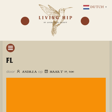
GA
DUTCH
▼
NAAR
DE
INHOUD
FL
door
op
ANDREA
MAART 27, 2019