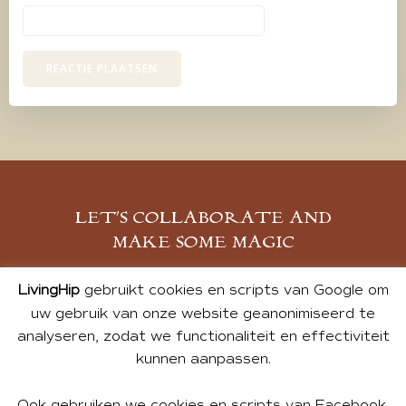
LET’S COLLABORATE AND
MAKE SOME MAGIC
MELD JE AAN
LivingHip
gebruikt cookies en scripts van Google om
uw gebruik van onze website geanonimiseerd te
analyseren, zodat we functionaliteit en effectiviteit
kunnen aanpassen.
Ook gebruiken we cookies en scripts van Facebook,