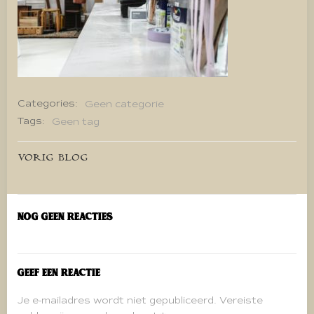
Categories:
Geen categorie
Tags:
Geen tag
Bericht
VORIG BLOG
navigatie
Nog geen reacties
Geef een reactie
Je e-mailadres wordt niet gepubliceerd.
Vereiste