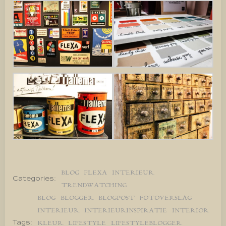
BLOG
FLEXA
INTERIEUR
Categories:
TRENDWATCHING
BLOG
BLOGGER
BLOGPOST
FOTOVERSLAG
INTERIEUR
INTERIEURINSPIRATIE
INTERIOR
Tags:
KLEUR
LIFESTYLE
LIFESTYLEBLOGGER