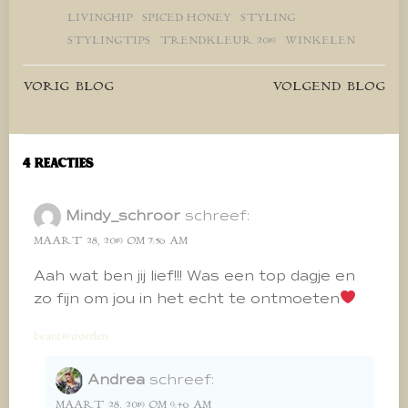
LIVINGHIP
SPICED HONEY
STYLING
STYLINGTIPS
TRENDKLEUR 2019
WINKELEN
Bericht
Bericht
VORIG BLOG
VOLGEND BLOG
navigatie
navigatie
4 Reacties
Mindy_schroor
schreef:
MAART 28, 2019 OM 7:56 AM
Aah wat ben jij lief!!! Was een top dagje en
zo fijn om jou in het echt te ontmoeten
beantwoorden
Andrea
schreef:
MAART 28, 2019 OM 9:46 AM