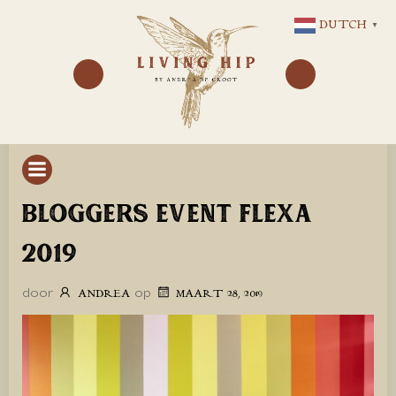
GA
DUTCH
▼
NAAR
DE
INHOUD
BLOGGERS EVENT FLEXA
2019
door
op
ANDREA
MAART 28, 2019