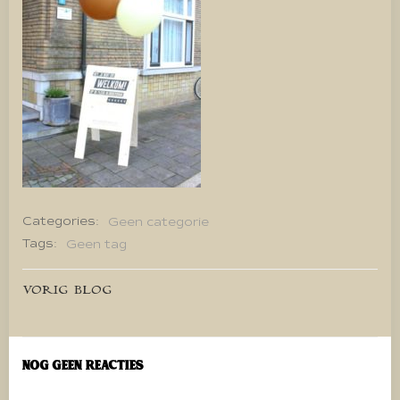
Categories:
Geen categorie
Tags:
Geen tag
Bericht
VORIG BLOG
navigatie
Nog geen reacties