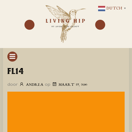
GA
DUTCH
▼
NAAR
DE
INHOUD
FL14
door
op
ANDREA
MAART 27, 2019