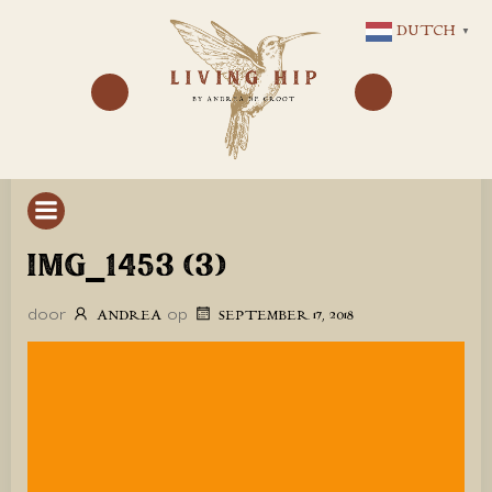
GA
DUTCH
▼
NAAR
DE
INHOUD
IMG_1453 (3)
door
op
ANDREA
SEPTEMBER 17, 2018