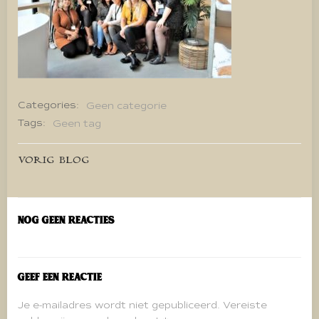
Categories:
Geen categorie
Tags:
Geen tag
Bericht
VORIG BLOG
navigatie
Nog geen reacties
Geef een reactie
Je e-mailadres wordt niet gepubliceerd.
Vereiste