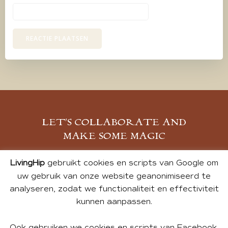
LET’S COLLABORATE AND
MAKE SOME MAGIC
MELD JE AAN
LivingHip
gebruikt cookies en scripts van Google om
uw gebruik van onze website geanonimiseerd te
analyseren, zodat we functionaliteit en effectiviteit
kunnen aanpassen.
Ook gebruiken we cookies en scripts van Facebook,