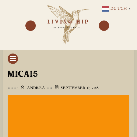
GA
DUTCH
▼
NAAR
DE
INHOUD
MICA15
door
op
ANDREA
SEPTEMBER 17, 2018