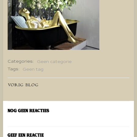
Categories:
Geen categorie
Tags:
Geen tag
Bericht
VORIG BLOG
navigatie
Nog geen reacties
Geef een reactie