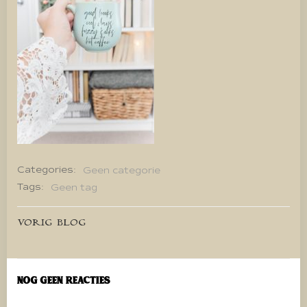
Categories:
Geen categorie
Tags:
Geen tag
Bericht
VORIG BLOG
navigatie
Nog geen reacties