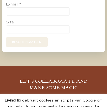
E-mail
*
Site
LET’S COLLABORATE AND
MAKE SOME MAGIC
MELD JE AAN
LivingHip
gebruikt cookies en scripts van Google om
uw gebruik van onze website geanonimiseerd te