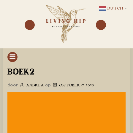
GA
DUTCH
▼
NAAR
DE
INHOUD
BOEK2
door
op
ANDREA
OKTOBER 17, 2020