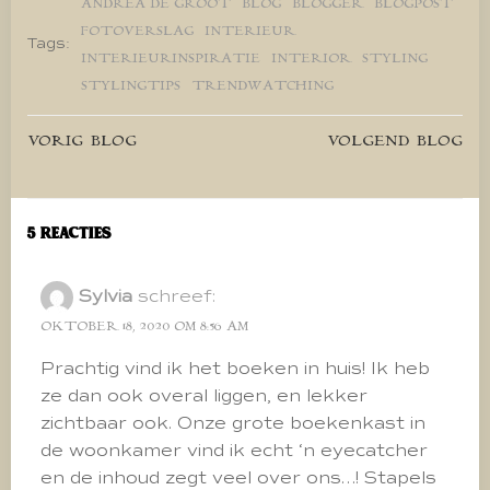
ANDREA DE GROOT
BLOG
BLOGGER
BLOGPOST
FOTOVERSLAG
INTERIEUR
Tags:
INTERIEURINSPIRATIE
INTERIOR
STYLING
STYLINGTIPS
TRENDWATCHING
Bericht
Bericht
VORIG BLOG
VOLGEND BLOG
navigatie
navigatie
5 Reacties
Sylvia
schreef:
OKTOBER 18, 2020 OM 8:56 AM
Prachtig vind ik het boeken in huis! Ik heb
ze dan ook overal liggen, en lekker
zichtbaar ook. Onze grote boekenkast in
de woonkamer vind ik echt ‘n eyecatcher
en de inhoud zegt veel over ons…! Stapels