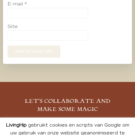
E-mail
*
Site
LET’S COLLABORATE AND
MAKE SOME MAGIC
MELD JE AAN
LivingHip
gebruikt cookies en scripts van Google om
uw gebruik van onze website geanonimiseerd te