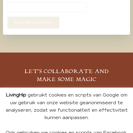
LET’S COLLABORATE AND
MAKE SOME MAGIC
MELD JE AAN
LivingHip
gebruikt cookies en scripts van Google om
uw gebruik van onze website geanonimiseerd te
analyseren, zodat we functionaliteit en effectiviteit
kunnen aanpassen.
Ook gebruiken we cookies en scripts van Facebook,