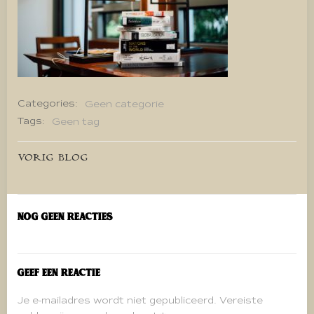
Categories:
Geen categorie
Tags:
Geen tag
Bericht
VORIG BLOG
navigatie
Nog geen reacties
Geef een reactie
Je e-mailadres wordt niet gepubliceerd.
Vereiste