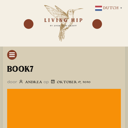
GA
DUTCH
▼
NAAR
DE
INHOUD
BOOK7
door
op
ANDREA
OKTOBER 17, 2020