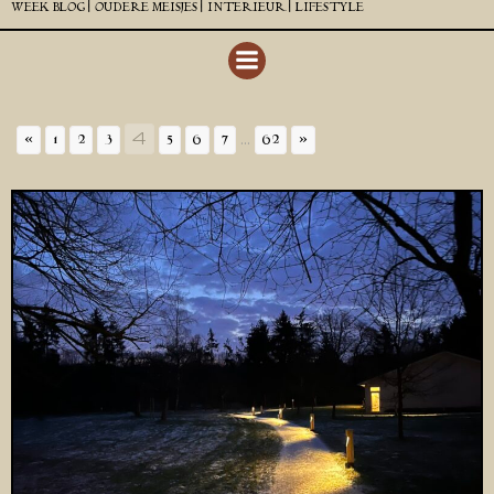
WEEK BLOG |
OUDERE MEISJES |
INTERIEUR |
LIFESTYLE
4
...
«
1
2
3
5
6
7
62
»