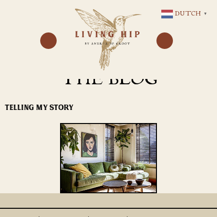
GA
DUTCH
▼
NAAR
DE
INHOUD
THE BLOG
TELLING MY STORY