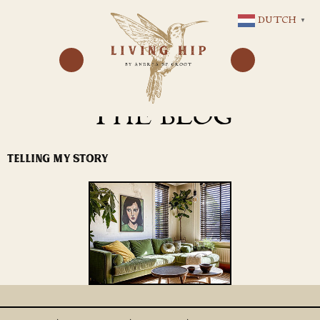
GA
DUTCH
▼
NAAR
DE
INHOUD
THE BLOG
TELLING MY STORY