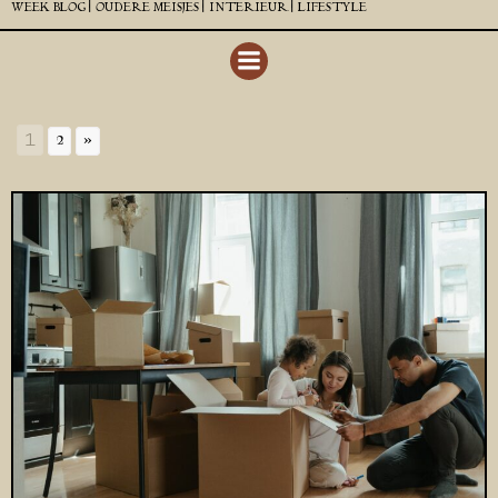
WEEK BLOG |
OUDERE MEISJES |
INTERIEUR |
LIFESTYLE
1
2
»