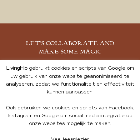
LET’S COLLABORATE AND
MAKE SOME MAGIC
MELD JE AAN
LivingHip
gebruikt cookies en scripts van Google om
uw gebruik van onze website geanonimiseerd te
analyseren, zodat we functionaliteit en effectiviteit
kunnen aanpassen.
Ook gebruiken we cookies en scripts van Facebook,
Instagram en Google om social media integratie op
onze websites mogelijk te maken.
© 2026 ALL PHOTOS & CONTENT BY ANDREA DE GROOT.
WEBSITE DESIGN BY
CHARLOTTE HEDLEY
| WEBSITE BY
Veel leesplezier